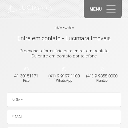
MENU
início
>
contato
Entre em contato - Lucimara Imoveis
Preencha o formulário para entrar em contato
Ou entre em contato por telefone
41 30151171
(41) 9 9197-1100
(41) 9 9858-0000
Fixo
WhatsApp
Plantão