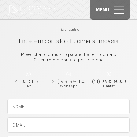
MENU
início
>
contato
Entre em contato - Lucimara Imoveis
Preencha o formulário para entrar em contato
Ou entre em contato por telefone
41 30151171
(41) 9 9197-1100
(41) 9 9858-0000
Fixo
WhatsApp
Plantão