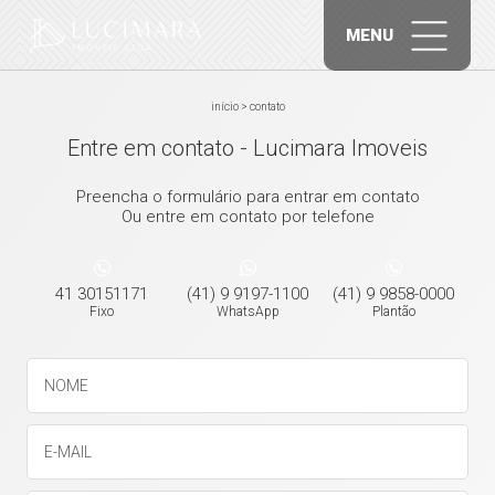
MENU
início
>
contato
Entre em contato - Lucimara Imoveis
Preencha o formulário para entrar em contato
Ou entre em contato por telefone
41 30151171
(41) 9 9197-1100
(41) 9 9858-0000
Fixo
WhatsApp
Plantão