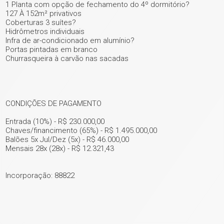
1 Planta com opção de fechamento do 4º dormitório?
127 À 152m² privativos
ver mais fotos
Coberturas 3 suítes?
Hidrômetros individuais
Infra de ar-condicionado em alumínio?
Portas pintadas em branco
Churrasqueira à carvão nas sacadas
CONDIÇÕES DE PAGAMENTO
Entrada (10%) - R$ 230.000,00
Chaves/financimento (65%) - R$ 1.495.000,00
Balões 5x Jul/Dez (5x) - R$ 46.000,00
Mensais 28x (28x) - R$ 12.321,43
Incorporação: 88822