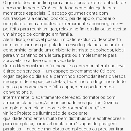
O grande destaque fica para a ampla área externa coberta de
aproximadamente 30m², cuidadosamente planejada para
momentos especiais. O espaço gourmet conta com
churrasqueira à carvão, cooktop, pia de apoio, mobiliário
completo e uma atmosfera extremamente aconchegante —
perfeito para reunir amigos, relaxar no fim do dia ou aproveitar
um almoço de domingo em família.
Além disso, o imóvel possui um pátio exclusivo descoberto
com um charmoso pergolado já envolto pela hera natural do
condomínio, criando um ambiente intimista e acolhedor, ideal
para um cantinho zen, leitura, pets ou simplesmente para
aproveitar o ar livre com privacidade.
Outro diferencial muito funcional é o corredor lateral que leva
à área de serviços — um espaço extremamente útil para
organização do dia a dia, permitindo acomodar itens diversos,
secagem de roupas, bicicletas, tapetinho do doguinho e tudo
aquilo que normalmente falta espaço em apartamentos
convencionais.
Internamente, o apartamento oferece:3 dormitórios com
armários planejados;Ar-condicionado nos quartos;Cozinha
completa com planejados e eletrodomésticos;Piso
vinílico;Projeto de iluminação de excelente
qualidade;Ambientes muito bem distribuídos e acolhedores.E
para completar, o imóvel conta com 2 vagas de garagem
paralelas — nada de manobras complicadas ou precisar tirar