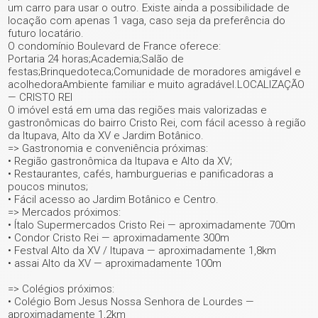
um carro para usar o outro. Existe ainda a possibilidade de
locação com apenas 1 vaga, caso seja da preferência do
futuro locatário.
O condomínio Boulevard de France oferece:
Portaria 24 horas;Academia;Salão de
festas;Brinquedoteca;Comunidade de moradores amigável e
acolhedoraAmbiente familiar e muito agradável.LOCALIZAÇÃO
— CRISTO REI
O imóvel está em uma das regiões mais valorizadas e
gastronômicas do bairro Cristo Rei, com fácil acesso à região
da Itupava, Alto da XV e Jardim Botânico.
=> Gastronomia e conveniência próximas:
• Região gastronômica da Itupava e Alto da XV;
• Restaurantes, cafés, hamburguerias e panificadoras a
poucos minutos;
• Fácil acesso ao Jardim Botânico e Centro.
=> Mercados próximos:
• Ítalo Supermercados Cristo Rei — aproximadamente 700m
• Condor Cristo Rei — aproximadamente 300m
• Festval Alto da XV / Itupava — aproximadamente 1,8km
• assai Alto da XV — aproximadamente 100m
=> Colégios próximos:
• Colégio Bom Jesus Nossa Senhora de Lourdes —
aproximadamente 1,2km