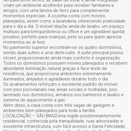
No pavimento térreo, as salas de estar e jantar integradas
criam um ambiente acolhedor para receber familiares e
amigos, com uma lareira de ferro para complementar
momentos especiais. A cozinha conta com móveis
planejados, assim como a lavanderia, oferecendo praticidade
para o dia a dia. O imóvel dispõe ainda de lavabo, um espaço
multiuso para brinquedoteca ou office e um agradável quintal
privativo, perfeito para crianças, pets ou para quem aprecia
momentos ao ar livre.
No pavimento superior encontram-se os quatro dormitórios,
sendo duas suítes e uma demi-suíte. A suíte principal possui
closet, proporcionando ainda mais conforto e organização.
Todos os dormitórios possuem móveis planejados e recebem
abundante iluminação natural graças à face leste da
residência, que proporciona ambientes extremamente
iluminados, arejados e agradáveis durante todo o dia.
Os acabamentos reforçam o excelente padrão do imóvel,
com piso porcelanato nas áreas sociais e molhadas, piso
+ 33
laminado nos dormitórios, armários nos banheiros e lavabo e
sistema de aquecimento a gás.
Além disso, a casa conta com três vagas de garagem e
ver mais fotos
ambientes bem planejados para toda a família.
LOCALIZAÇÃO – SÃO BRAZUma região predominantemente
residencial, conhecida pela tranquilidade, ruas arborizadas e
excelente infraestrutura, com fácil acesso a Santa Felicidade,