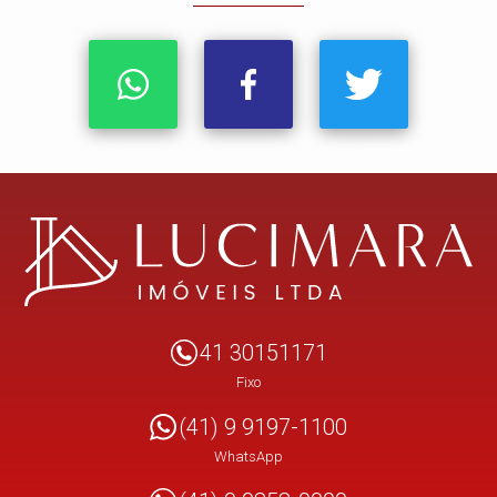
41 30151171
Fixo
(41) 9 9197-1100
WhatsApp