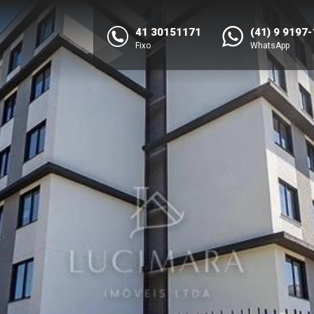
41 30151171
(41) 9 9197
Fixo
WhatsApp
NEXT