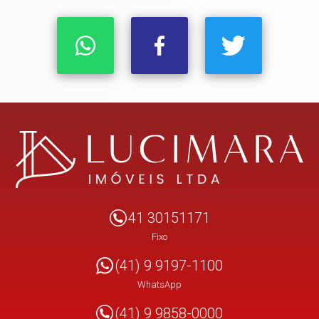
41 30151171
Fixo
(41) 9 9197-1100
WhatsApp
(41) 9 9858-0000