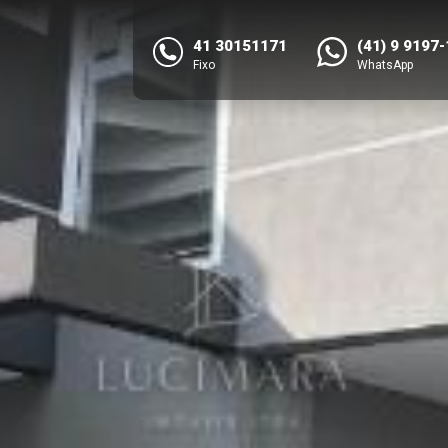
41 30151171
(41) 9 9197
Fixo
WhatsApp
NEXT