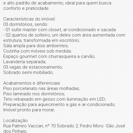
e alto padrão de acabamento, ideal para quem busca
conforto e praticidade.
Características do imóvel:
03 dormitórios, sendo:
- 01 suíte master com closet, ar-condicionado e sacada
- 02 quartos de solteiro, um deles com área aumentada com
estrutura, transformada em escritório;
Sala ampla para dois ambientes;
Cozinha com móveis sob medida;
Espaço gourmet com churrasqueira a carvão;
Lavanderia separada;
03 vagas de estacionamento;
Sobrado semi mobiliado;
Acabamentos e diferenciais:
Piso porcelanato nas áreas molhadas;
Piso laminado nos dormitórios;
Teto rebaixado em gesso com iluminação em LED;
Preparação para aquecimento a gás e ar-condicionado;
+ 46
Imóvel pronto para morar;
Localização:
ver mais fotos
Rua Palmiro Vaccari, nº 70 Sobrado 2, Pedro Moro -São José
dos Pinhais;