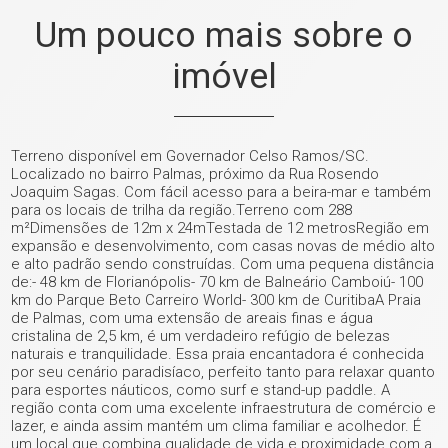
Um pouco mais sobre o
imóvel
Terreno disponível em Governador Celso Ramos/SC.
Localizado no bairro Palmas, próximo da Rua Rosendo
Joaquim Sagas. Com fácil acesso para a beira-mar e também
para os locais de trilha da região.Terreno com 288
m²Dimensões de 12m x 24mTestada de 12 metrosRegião em
expansão e desenvolvimento, com casas novas de médio alto
e alto padrão sendo construídas. Com uma pequena distância
de:- 48 km de Florianópolis- 70 km de Balneário Camboiú- 100
km do Parque Beto Carreiro World- 300 km de CuritibaA Praia
de Palmas, com uma extensão de areais finas e água
cristalina de 2,5 km, é um verdadeiro refúgio de belezas
naturais e tranquilidade. Essa praia encantadora é conhecida
por seu cenário paradisíaco, perfeito tanto para relaxar quanto
para esportes náuticos, como surf e stand-up paddle. A
região conta com uma excelente infraestrutura de comércio e
lazer, e ainda assim mantém um clima familiar e acolhedor. É
um local que combina qualidade de vida e proximidade com a