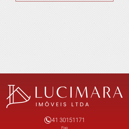
41 30151171
Fixo