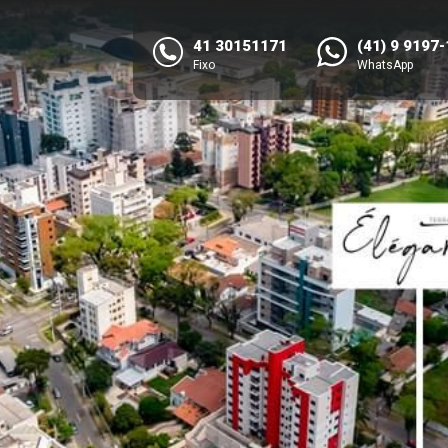
41 30151171
(41) 9 9197
Fixo
WhatsApp
NEXT