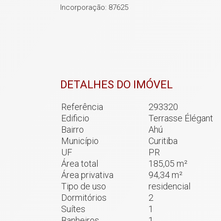
Incorporação: 87625
DETALHES DO IMÓVEL
Referência
293320
Edificio
Terrasse Élégant
Bairro
Ahú
Município
Curitiba
UF
PR
Área total
185,05 m²
Área privativa
94,34 m²
Tipo de uso
residencial
Dormitórios
2
Suítes
1
Banheiros
1